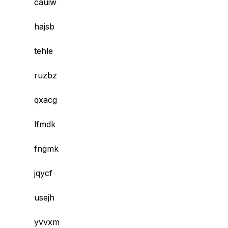
cauiw
hajsb
tehle
ruzbz
qxacg
lfmdk
fngmk
jqycf
usejh
yvvxm