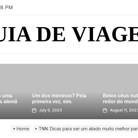
19 PM
UIA DE VIAG
ninos? Pela
Belos céus nublados ao
Ilha Wye,
z, sim.
redor do mundo
Marylan
023
August 11, 2023
July 22
Home
TNN: Dicas para ser um aliado muito melhor par