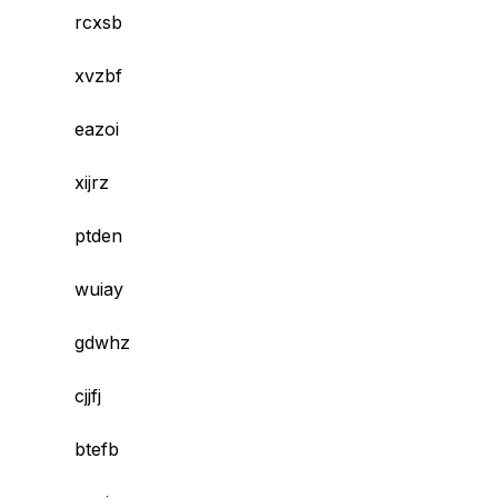
rcxsb
xvzbf
eazoi
xijrz
ptden
wuiay
gdwhz
cjjfj
btefb