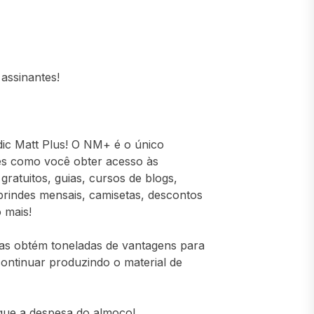
assinantes!
ic Matt Plus! O NM+ é o único
es como você obter acesso às
atuitos, guias, cursos de blogs,
brindes mensais, camisetas, descontos
 mais!
s obtém toneladas de vantagens para
continuar produzindo o material de
que a despesa do almoço!