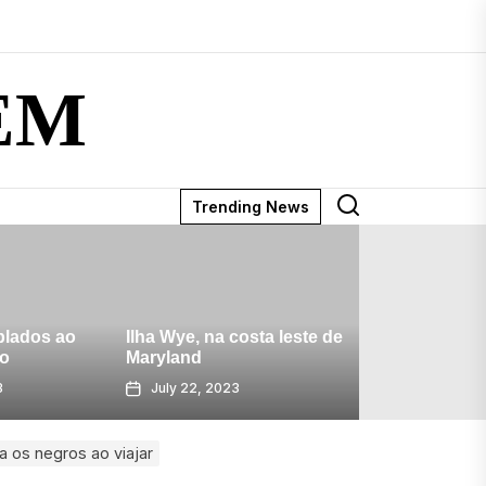
EM
Trending News
4 As coisas para pensar
 na costa leste de
ao tentar encontrar um
Minha 
d
alojamento
estrela
, 2023
July 20, 2023
July 
a os negros ao viajar