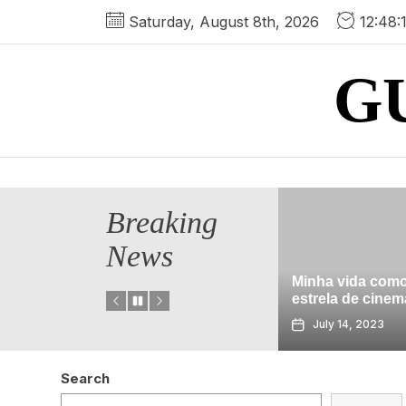
Skip
Saturday, August 8th, 2026
12:48:
to
the
G
content
Breaking
News
 para pensar
ncontrar um
Minha vida como uma
Um dos me
estrela de cinema alemã
primeira ve
23
July 14, 2023
July 9, 2
Search